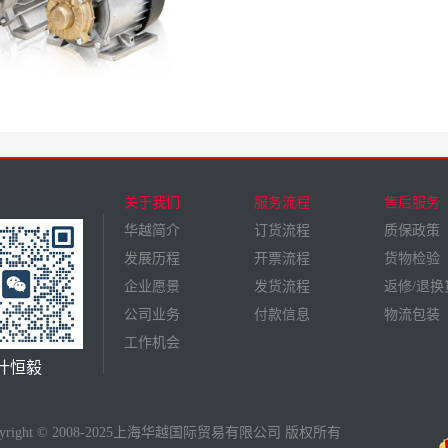
关于我们
服务流程
售后服务
华越简介
订货流程
质保政策
发展历程
开票流程
货物检验
企业愿景
发货流程
返修/退换
公司业务
付款信息
物流包装
工作机会
叶恒毅
pyright © 2008-2025上海华越国际贸易有限公司 版权所有