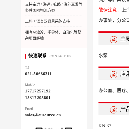
支持空运 / 海运 / 铁路 / 海外直发等
敬请注意：
上
多种国际物流方案
办事处，分公
工科 + 语言双背景采购支持
拥有AI液冷、半导体、自动化等复
主
杂项目经验
水泵
快速联系
CONTACT US
Tel
应
021-50686311
Mobile
办公室、医疗
17717257192
15317205601
产
Email
sales@eusource.cn
KN 37