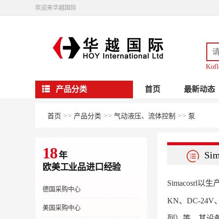
欢迎来华越国际
Kofl
产品分类
首页
最新动态
>>
>>
>>
首页
产品分类
气动液压、流体控制
泵
18
Sim
年
欧美工业品进口经验
Simacos
德国采购中心
KN、DC-2
美国采购中心
列）等。其设