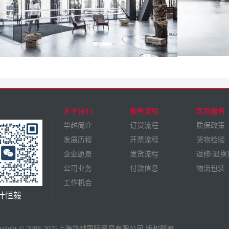
关于我们
服务流程
售后服务
华越简介
订货流程
质保政策
发展历程
开票流程
货物检验
企业愿景
发货流程
返修/退换
公司业务
付款信息
物流包装
工作机会
叶恒毅
pyright © 2008-2025上海华越国际贸易有限公司 版权所有