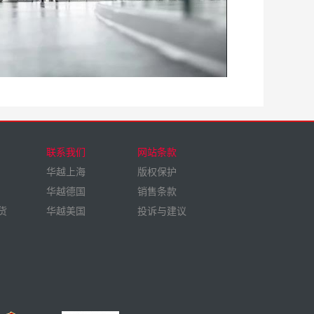
联系我们
网站条款
华越上海
版权保护
华越德国
销售条款
货
华越美国
投诉与建议