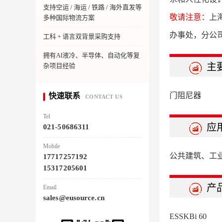
支持空运 / 海运 / 铁路 / 海外直发等
敬请注意：
上
多种国际物流方案
办事处，分公
工科 + 语言双背景采购支持
拥有AI液冷、半导体、自动化等复
主
杂项目经验
门阻尼器
快速联系
CONTACT US
Tel
应
021-50686311
Mobile
公共建筑、工
17717257192
15317205601
产
Email
sales@eusource.cn
ESSKBi 60