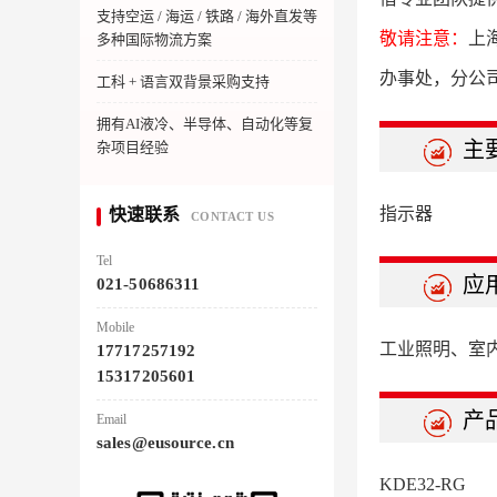
支持空运 / 海运 / 铁路 / 海外直发等
敬请注意：
上
多种国际物流方案
办事处，分公
工科 + 语言双背景采购支持
拥有AI液冷、半导体、自动化等复
主
杂项目经验
指示器
快速联系
CONTACT US
Tel
应
021-50686311
Mobile
工业照明、室
17717257192
15317205601
产
Email
sales@eusource.cn
KDE32-RG