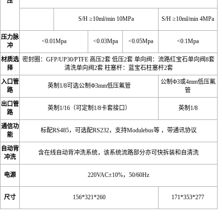
压
S/H ≥10ml/min 10MPa
S/H ≥10ml/min 4MPa
压力脉
<0.01Mpa
<0.03Mpa
<0.05Mpa
<0.1Mpa
冲
材质选
密封圈：GFP/UP30/PTFE 高压2套 低压2套 单向阀：流路红宝石单向阀8套
择
清洗单向阀2套 柱塞杆：蓝宝石柱塞杆2套
入口管
公制Ф3或4mm低压氟
英制1/8可选公制Ф3mm低压氟管
路
管
出口管
英制1/16（可定制1/8卡套接口）
英制1/8
路
通信功
标配RS485，可选配RS232，支持Modulebus等 ，带通讯协议
能
自动背
含在线自动背冲洗系统，该系统流路部分亦可快拆装和自清洗
冲洗
电源
220VAC±10%，50/60Hz
尺寸
156*321*260
171*353*277