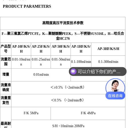
PRODUCT PARAMETERS
高精度高压平流泵技术参数
F—聚三氟氯乙烯PTCFE，K—聚醚醚酮PEEK，S—不锈钢SUS316L，H—哈氏合
金HC276
产品型
AP-10F/K/S/
AP-25F/K/S/
AP-50F/K/S/
AP-1HF/K/S/
AP-3HF/K/S/H
号
H
H
H
H
流量范
0.01-10ml/mi
0.01-25ml/mi
0.01-50ml/mi
0.1-100ml/min
0.1-300ml/min
围
n
n
n
可以介绍下你们的产品么
增量
0.01ml/min
0.1ml/min
流量准
＜±0.5%（>2ml/min水）
确度
流量重
＜0.5% （>2ml/min水）
复性
F/K 5MPa
F/K 4MPa
最高耐
S/H <10ml/min 20MPa