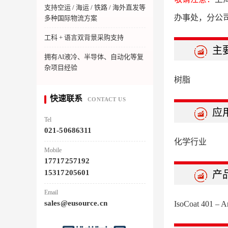
支持空运 / 海运 / 铁路 / 海外直发等
办事处，分公
多种国际物流方案
工科 + 语言双背景采购支持
主
拥有AI液冷、半导体、自动化等复
杂项目经验
树脂
快速联系
CONTACT US
应
Tel
021-50686311
化学行业
Mobile
17717257192
15317205601
产
Email
sales@eusource.cn
IsoCoat 401 – A