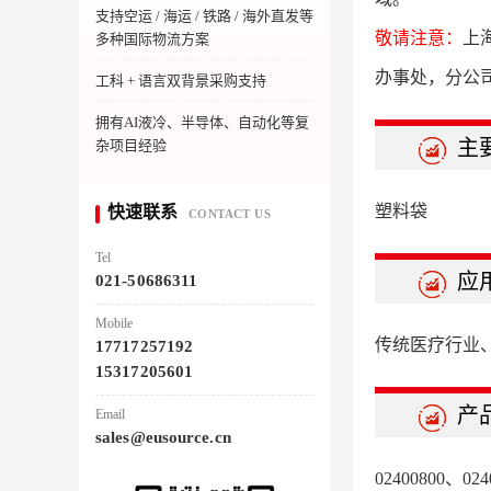
支持空运 / 海运 / 铁路 / 海外直发等
敬请注意：
上
多种国际物流方案
办事处，分公
工科 + 语言双背景采购支持
拥有AI液冷、半导体、自动化等复
主
杂项目经验
塑料袋
快速联系
CONTACT US
Tel
应
021-50686311
Mobile
传统医疗行业
17717257192
15317205601
产
Email
sales@eusource.cn
02400800、024