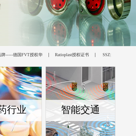
德国FVT授权华
Ratioplast授权证书
SSZ授权证书
Badg
药行业
智能交通