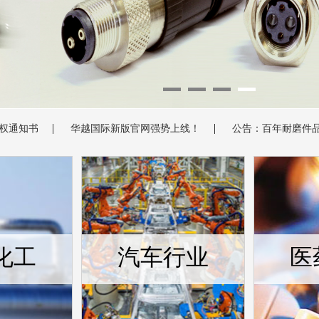
书
华越国际新版官网强势上线！
公告：百年耐磨件品牌-----
化工
汽车行业
医