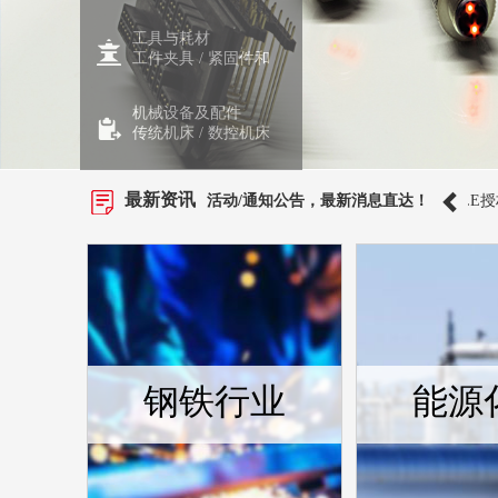
工具与耗材
工件夹具
/
紧固件和
机械设备及配件
传统机床
/
数控机床
最新资讯
书
SSZ授权证书
Badger Meter授权通知
活动/通知公告，最新消息直达！
RLE授权通知
钢铁行业
能源