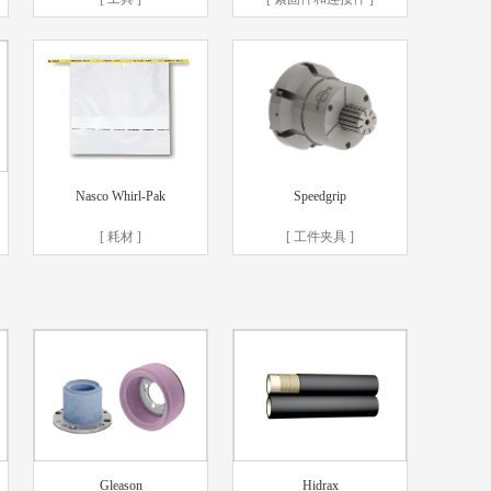
Nasco Whirl-Pak
Speedgrip
[ 耗材 ]
[ 工件夹具 ]
Gleason
Hidrax