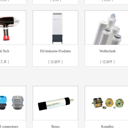
il-Tech
ISI-Industrie-Produkte
Wolftechnik
 工具 ]
[ 过滤件 ]
[ 过滤件 ]
 connecteurs
Reuss
Konaflex