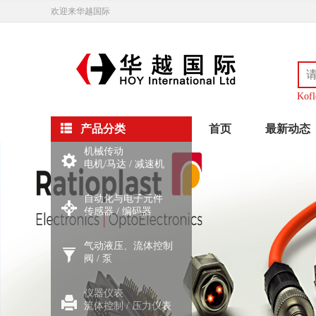
欢迎来华越国际
Kofl
产品分类
首页
最新动态
机械传动
电机/马达
/
减速机
自动化与电子元件
传感器
/
编码器
气动液压、流体控制
阀
/
泵
仪器仪表
流体控制
/
压力仪表