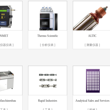
NMET
Thermo Scientific
ALTIC
控仪器仪表 ]
[ 分析仪表 ]
[ 测量仪器 ]
Maschinenbau
Rapid Industries
Analytical Sales and Services
 工具 ]
[ 工具 ]
[ 耗材 ]