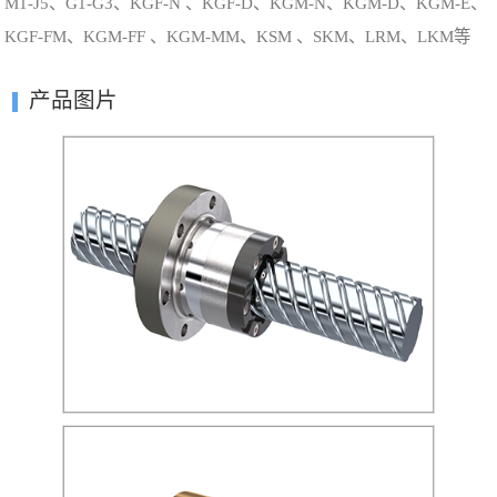
M1-J5、G1-G3、KGF-N 、KGF-D、KGM-N、KGM-D、KGM-E、
KGF-FM、KGM-FF 、KGM-MM、KSM 、SKM、LRM、LKM等
产品图片