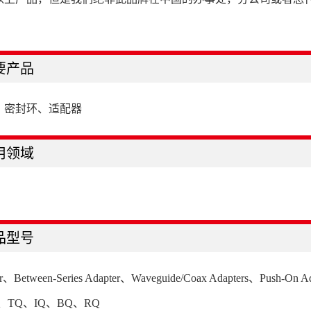
要产品
、密封环、适配器
用领域
品型号
ter、Between-Series Adapter、Waveguide/Coax Adapters、Push-On Ada
-8、TQ、IQ、BQ、RQ