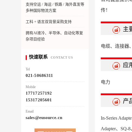
支持空运 / 海运 / 铁路 / 海外直发等
传！
多种国际物流方案
工科 + 语言双背景采购支持
主
拥有AI液冷、半导体、自动化等复
杂项目经验
电缆、连接器
快速联系
CONTACT US
应
Tel
021-50686311
电力
Mobile
17717257192
15317205601
产
Email
sales@eusource.cn
In-Series Adap
Adapter、SQ