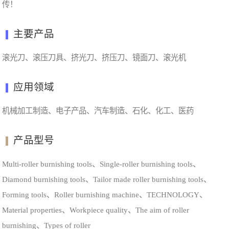
传！
主要产品
滚光刀、滚压刀具、挤光刀、挤压刀、镜面刀、滚光机
应用领域
机械加工制造、电子产品、汽车制造、石化、化工、医药
产品型号
Multi-roller burnishing tools、Single-roller burnishing tools、
Diamond burnishing tools、Tailor made roller burnishing tools、
Forming tools、Roller burnishing machine、TECHNOLOGY、
Material properties、Workpiece quality、The aim of roller
burnishing、Types of roller