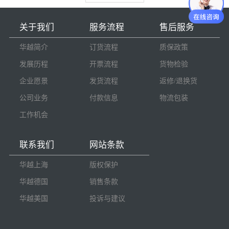
关于我们
服务流程
售后服务
华越简介
订货流程
质保政策
发展历程
开票流程
货物检验
企业愿景
发货流程
返修/退换货
公司业务
付款信息
物流包装
工作机会
联系我们
网站条款
华越上海
版权保护
华越德国
销售条款
华越美国
投诉与建议