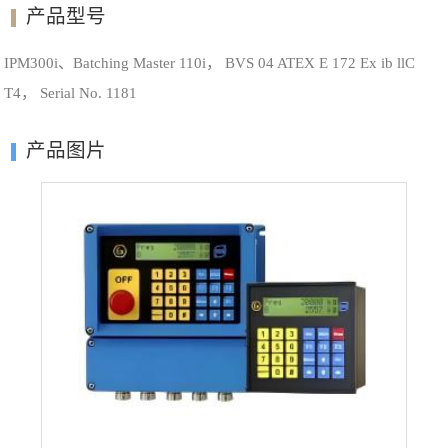
产品型号
IPM300i、Batching Master 110i， BVS 04 ATEX E 172 Ex ib llC
T4， Serial No. 1181
产品图片