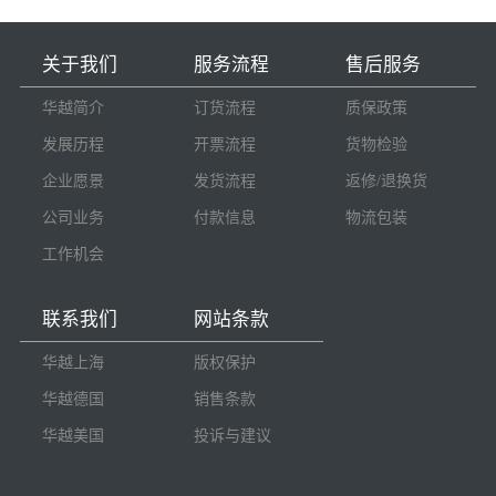
关于我们
服务流程
售后服务
华越简介
订货流程
质保政策
发展历程
开票流程
货物检验
企业愿景
发货流程
返修/退换货
公司业务
付款信息
物流包装
工作机会
联系我们
网站条款
华越上海
版权保护
华越德国
销售条款
华越美国
投诉与建议