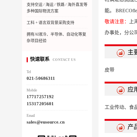
支持空运 / 海运 / 铁路 / 海外直发等
能。 BRECO
多种国际物流方案
敬请注意：
上
工科 + 语言双背景采购支持
办事处，分公
拥有AI液冷、半导体、自动化等复
杂项目经验
主
快速联系
CONTACT US
皮带
Tel
021-50686311
应
Mobile
17717257192
15317205601
工业传动、食
Email
sales@eusource.cn
产