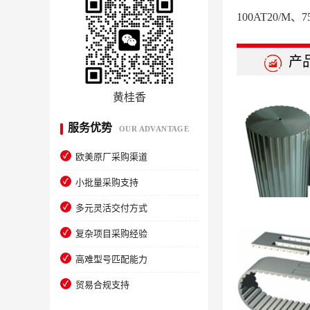
100AT20/M、75
产
黄桂香
服务优势
OUR ADVANTAGE
欧美原厂采购渠道
小批量采购支持
多元灵活交付方式
复杂项目采购经验
高难型号匹配能力
贸易合规支持