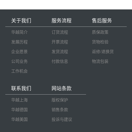
关于我们
服务流程
售后服务
华越简介
订货流程
质保政策
发展历程
开票流程
货物检验
企业愿景
发货流程
返修/退换货
公司业务
付款信息
物流包装
工作机会
联系我们
网站条款
华越上海
版权保护
华越德国
销售条款
华越美国
投诉与建议