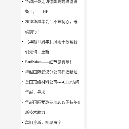
华越应邀走访德国高端过滤设
备工厂----HE
2018华越年会：不忘初心，砥
砺前行！
【华越11周年】风雨十数载我
们无悔，重新
Faulhaber——细节见真章！
华越国际武汉分公司乔迁新址
美国顶级材料公司----CTD访问
华越，寻求
华越国际受邀参加2019英特尔®
新技术助力
辞旧迎新，相聚海宁